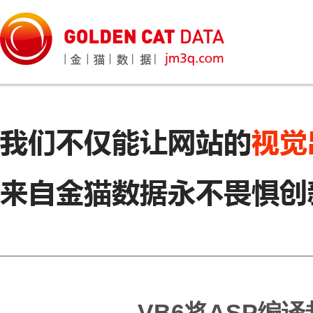
VB6将ASP编译